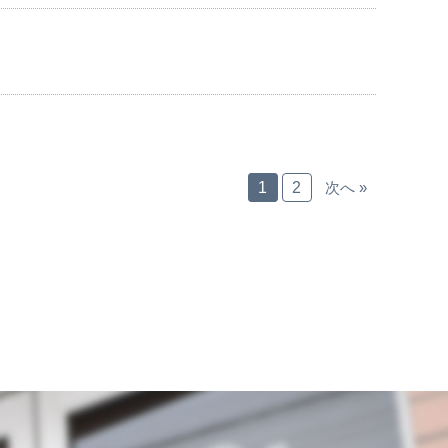
1
2
次へ »